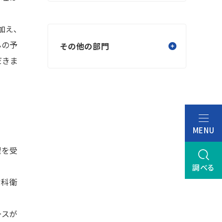
加え、
んの予
その他の部門
だきま
MENU
理を受
調べる
歯科衛
ースが