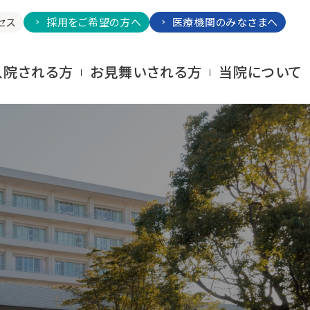
セス
採用をご希望の方へ
医療機関のみなさまへ
⼊院される⽅
お⾒舞いされる⽅
当院について