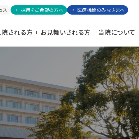
セス
採用をご希望の方へ
医療機関のみなさまへ
⼊院される⽅
お⾒舞いされる⽅
当院について