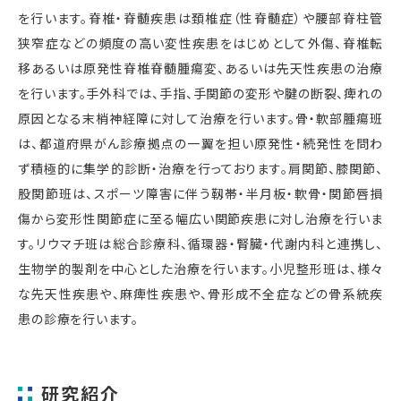
を行います。脊椎・脊髄疾患は頚椎症（性脊髄症）や腰部脊柱管
狭窄症などの頻度の高い変性疾患をはじめとして外傷、脊椎転
移あるいは原発性脊椎脊髄腫瘍変、あるいは先天性疾患の治療
を行います。手外科では、手指、手関節の変形や腱の断裂、痺れの
原因となる末梢神経障に対して治療を行います。骨・軟部腫瘍班
は、都道府県がん診療拠点の一翼を担い原発性・続発性を問わ
ず積極的に集学的診断・治療を行っております。肩関節、膝関節、
股関節班は、スポーツ障害に伴う靱帯・半月板・軟骨・関節唇損
傷から変形性関節症に至る幅広い関節疾患に対し治療を行いま
す。リウマチ班は総合診療科、循環器・腎臓・代謝内科と連携し、
生物学的製剤を中心とした治療を行います。小児整形班は、様々
な先天性疾患や、麻痺性疾患や、骨形成不全症などの骨系統疾
患の診療を行います。
研究紹介