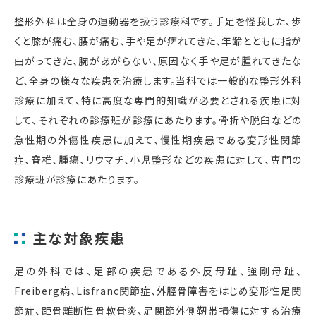
整形外科は全身の運動器を扱う診療科です。手足を怪我した、歩
くと膝が痛む、腰が痛む、手や足が痺れてきた、年齢とともに指が
曲がってきた、腕があがらない、原因なく手や足が腫れてきたな
ど、全身の様々な疾患を治療します。当科では一般的な整形外科
診療に加えて、特に高度な専門的知識が必要とされる疾患に対
して、それぞれの診療班が診療にあたります。骨折や脱臼などの
急性期の外傷性疾患に加えて、慢性期疾患である変形性関節
症、脊椎、腫瘍、リウマチ、小児整形などの疾患に対して、専門の
診療班が診療にあたります。
主な対象疾患
足の外科では、足部の疾患である外反母趾、強剛母趾、
Freiberg病、Lisfranc関節症、外脛骨障害をはじめ変形性足関
節症、距骨離断性骨軟骨炎、足関節外側靭帯損傷に対する治療