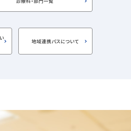
診療科‧部⾨⼀覧
い
地域連携パス
について