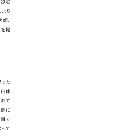
ア認定
、より
医師、
アを提
使った
5日体
されて
状態に
複雑で
なって