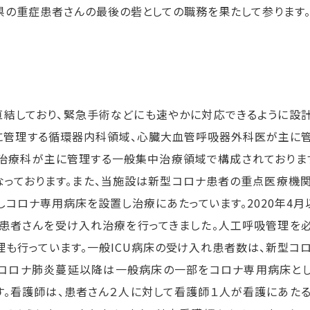
県の重症患者さんの最後の砦としての職務を果たして参ります
直結しており、緊急手術などにも速やかに対応できるように設
に管理する循環器内科領域、心臓大血管呼吸器外科医が主に
治療科が主に管理する一般集中治療領域で構成されておりま
っております。また、当施設は新型コロナ患者の重点医療機
しコロナ専用病床を設置し治療にあたっています。2020年4月
重症患者さんを受け入れ治療を行ってきました。人工呼吸管理を
理も行っています。一般ICU病床の受け入れ患者数は、新型コ
新型コロナ肺炎蔓延以降は一般病床の一部をコロナ専用病床と
います。看護師は、患者さん２人に対して看護師１人が看護にあた