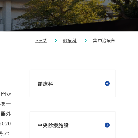
トップ
診療科
集中治療部
診療科
部門か
んを一
吸器外
020
中央診療施設
使って