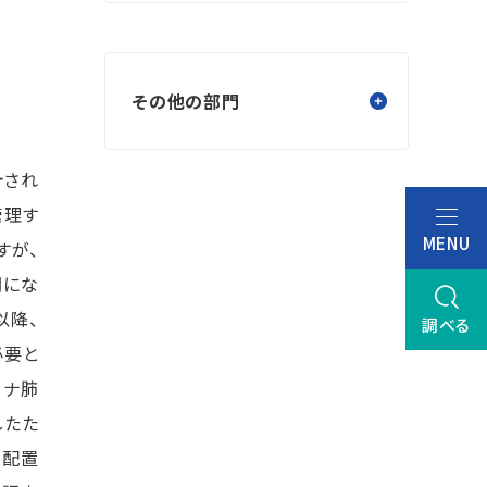
。
その他の部門
計され
管理す
MENU
すが、
関にな
以降、
調べる
必要と
ロナ肺
したた
る配置