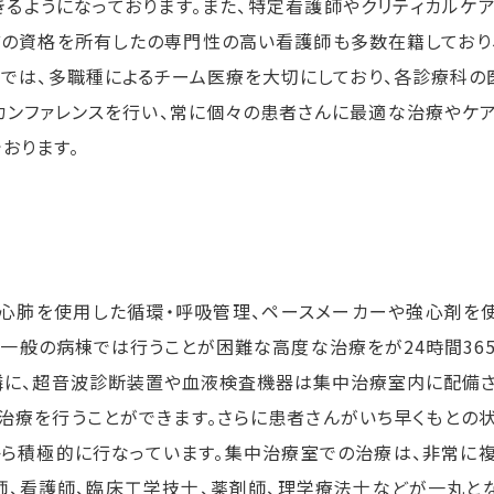
るようになっております。また、特定看護師やクリティカルケ
の資格を所有したの専門性の高い看護師も多数在籍しており
では、多職種によるチーム医療を大切にしており、各診療科の
カンファレンスを行い、常に個々の患者さんに最適な治療やケ
おります。
心肺を使用した循環・呼吸管理、ペースメーカーや強心剤を
一般の病棟では行うことが困難な高度な治療をが24時間36
の隣に、超音波診断装置や血液検査機器は集中治療室内に配備
治療を行うことができます。さらに患者さんがいち早くもとの
から積極的に行なっています。集中治療室での治療は、非常に
師、看護師、臨床工学技士、薬剤師、理学療法士などが一丸と