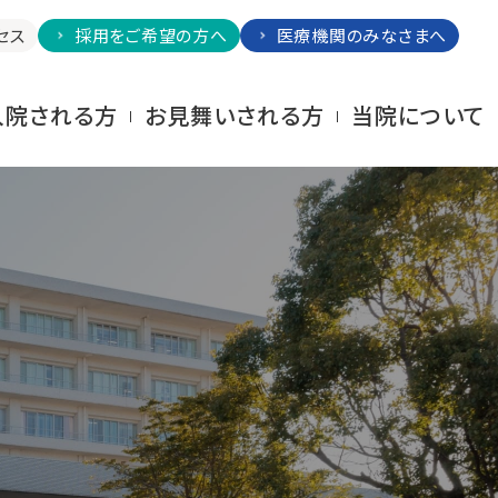
セス
採用をご希望の方へ
医療機関のみなさまへ
⼊院される⽅
お⾒舞いされる⽅
当院について