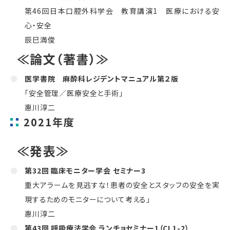
第46回日本口腔外科学会 教育講演1 医療における安
心・安全
辰巳満俊
≪論文（著書）≫
医学書院 麻酔科レジデントマニュアル第２版
「安全管理／医療安全と手術」
惠川淳二
2021年度
≪発表≫
第32回 臨床モニター学会 セミナー3
重大アラームを見逃すな！患者の安全とスタッフの安全を実
現するためのモニターについて考える」
惠川淳二
第43回 呼吸療法学会 ランチョセミナー1（CL1-2）