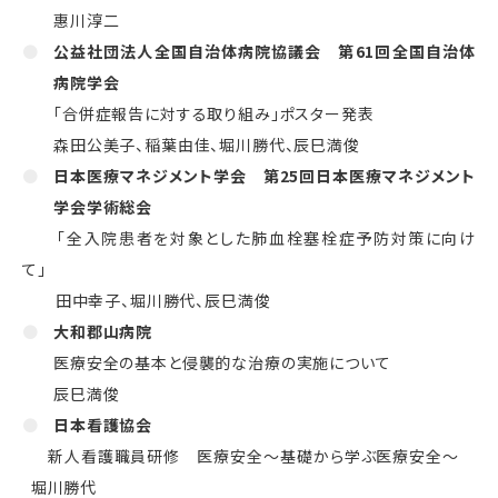
惠川淳二
公益社団法人全国自治体病院協議会 第
61
回全国自治体
病院学会
「合併症報告に対する取り組み」ポスター発表
森田公美子、稲葉由佳、堀川勝代、辰巳満俊
日本医療マネジメント学会 第25回日本医療マネジメント
学会学術総会
「全入院患者を対象とした肺血栓塞栓症予防対策に向け
て」
田中幸子、堀川勝代、辰巳満俊
大和郡山病院
医療安全の基本と侵襲的な治療の実施について
辰巳満俊
日本看護協会
新人看護職員研修 医療安全～基礎から学ぶ医療安全～
堀川勝代