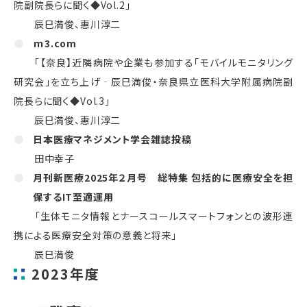
院副院長らに聞く
◆Vol.2
」
辰巳満俊、惠川淳二
ｍ3.com
「【奈良】近隣病院や企業も参加する「モバイルモニタリング
研究会」を立ち上げ‐辰巳満俊・奈良県立医科大学附属病院副
院長らに聞く◆
Vol.3
」
辰巳満俊、惠川淳二
日本医療マネジメント学会雑誌投稿
田中幸子
月刊新医療2025年２月号 総特集 包括的に医療安全を担
保するIT至適運用
「生体モニタ情報とナースコールスマートフォンとの波形連
携による医療安全対策の意義と将来」
辰巳満俊
2023年度