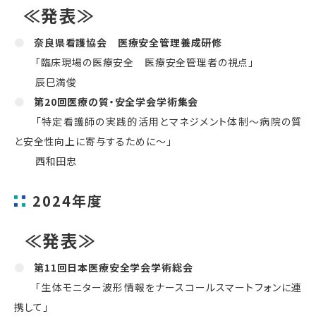
≪発表≫
奈良県看護協会 医療安全管理養成研修
「臨床現場の医療安全 医療安全管理者の視点」
辰巳満俊
第20回医療の質・安全学会学術集会
「特定看護師の実践的活用とマネジメント体制～病院の質
と安全性向上に寄与するために～」
西和田忠
2024年度
≪発表≫
第11回日本医療安全学会学術総会
「生体モニター波形情報をナースコールスマートフォンに連
携して」