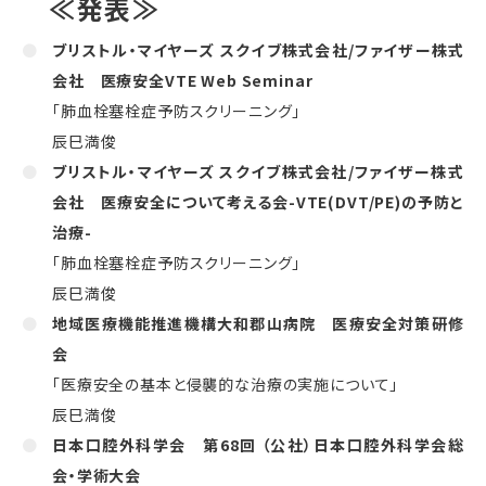
≪発表≫
ブリストル・マイヤーズ スクイブ株式会社
/
ファイザー株式
会社 医療安全
VTE Web Seminar
「肺血栓塞栓症予防スクリーニング」
辰巳満俊
ブリストル・マイヤーズ スクイブ株式会社
/
ファイザー株式
会社 医療安全について考える会
-VTE(DVT/PE)
の予防と
治療
-
「肺血栓塞栓症予防スクリーニング」
辰巳満俊
地域医療機能推進機構大和郡山病院
医療安全対策研修
会
「医療安全の基本と侵襲的な治療の実施について」
辰巳満俊
日本口腔外科学会
第
68
回 （公社）日本口腔外科学会総
会・学術大会