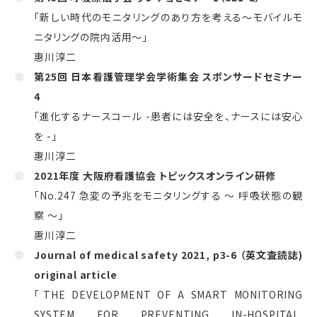
「新しい時代のモニタリングのあり方を考える～モバイルモ
ニタリングの院内活用～」
惠川淳二
第25回 日本看護管理学会学術集会 スポンサードセミナー
4
「進化するナースコール -患者には安全を、ナースには安心
を -」
惠川淳二
2021年度 大阪府看護協会 トピックスオンライン研修
「No.247 急変の予兆をモニタリングする ～ 呼吸状態の観
察 ～」
惠川淳二
Journal of medical safety 2021, p3-6 （英文査読誌)
original article
「THE DEVELOPMENT OF A SMART MONITORING
SYSTEM FOR PREVENTING IN-HOSPITAL,