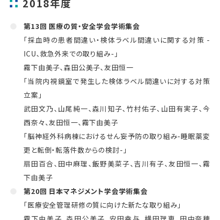
2018年度
第13回 医療の質・安全学会学術集会
「採血時の患者間違い・検体ラベル間違いに関する対策 -
ICU、救急外来での取り組み-」
霧下由美子、森田公美子、友田恒一
「当院内視鏡室で発生した検体ラベル間違いに対する対策
立案」
武田文乃、山尾純一、森川知子、竹村佑子、山田有実子、今
西奈々、友田恒一、霧下由美子
「脳神経外科病棟におけるせん妄予防の取り組み-睡眠薬変
更と転倒・転落件数からの検討-」
扇田百合、田中麻理、飯野美菜子、吉川有子、友田恒一、霧
下由美子
第20回 日本マネジメント学会学術集会
「医療安全管理研修の質に向けた新たな取り組み」
霧下由美子、森田公美子、安田幸与、横田理恵、田中奈穂