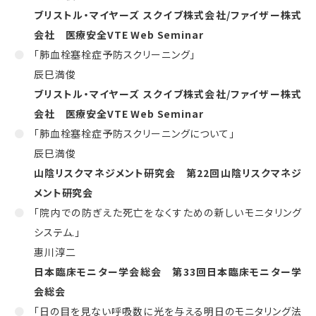
ブリストル・マイヤーズ スクイブ株式会社
/
ファイザー株式
会社 医療安全
VTE Web Seminar
「肺血栓塞栓症予防スクリーニング」
辰巳満俊
ブリストル・マイヤーズ スクイブ株式会社
/
ファイザー株式
会社 医療安全
VTE Web Seminar
「肺血栓塞栓症予防スクリーニングについて」
辰巳満俊
山陰リスクマネジメント研究会 第
22
回山陰リスクマネジ
メント研究会
「院内での防ぎえた死亡をなくすための新しいモニタリング
システム
.
」
惠川淳二
日本臨床モニター学会総会 第
33
回日本臨床モニター学
会総会
「日の目を見ない呼吸数に光を与える明日のモニタリング法