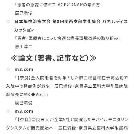
「患者の急変に備えて-ACPとDNARの考え方-
辰巳満俊
日本集中治療学会 第8回関西支部学術集会 パネルディス
カッション
「患者・医療者にとって快適な療養環境改善の取り組み」
惠川淳二
≪論文（著書、記事など）≫
ｍ3.com
「【奈良】全入院患者を対象とした肺血栓塞栓症予防活動で
入院中の発症例が減少‐辰巳満俊・奈良県立医科大学附属病院
副院長に聞く◆
Vol.1
」
辰巳満俊
ｍ3.com
「【奈良】奈良医大が企業
5
社と開発したモバイルモニタリン
グシステムが販売開始へ
‐
辰巳満俊・奈良県立医科大学附属病