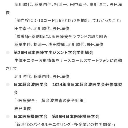
堀川勝代、稲葉由佳、柗浦一、田中幸子、惠川淳二、辰巳満
俊
「肺血栓ICD-10コードI269とI272を抽出してわかったこと」
田中幸子、堀川勝代、辰巳満俊
「看護師・薬剤師による医療安全ラウンドの取り組み」
稲葉由佳、柗浦一、浅田香織、堀川勝代、辰巳満俊
第26回日本医療マネジメント学会学術総会
生体モニター波形情報をナースコールスマートフォンに連動
させて
堀川勝代、稲葉由佳、辰巳満俊
日本超音波医学会
2024
年度日本超音波医学会必修講習
会
「
-
医療安全
-
超音波検査の安全対策」
辰巳満俊
日本医療機器学会 第
99
回日本医療機器学会
「新時代のバイタルモニタリング
-
多企業との共同開発
-
」