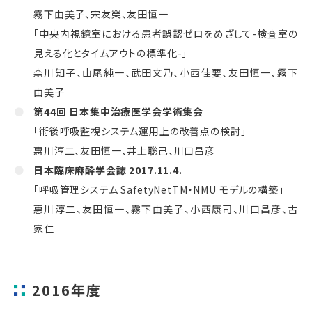
霧下由美子、宋友榮、友田恒一
「中央内視鏡室における患者誤認ゼロをめざして-検査室の
見える化とタイムアウトの標準化-」
森川知子、山尾純一、武田文乃、小西佳要、友田恒一、霧下
由美子
第44回 日本集中治療医学会学術集会
「術後呼吸監視システム運用上の改善点の検討」
惠川淳二、友田恒一、井上聡己、川口昌彦
日本臨床麻酔学会誌 2017.11.4.
「呼吸管理システム SafetyNetTM・NMU モデルの構築」
惠川淳二、友田恒一、霧下由美子、小西康司、川口昌彦、古
家仁
2016年度