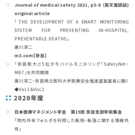
Journal of medical safety 2021, p3-6
（英文査読誌
)
original article
「
THE DEVELOPMENT OF A SMART MONITORING
SYSTEM FOR PREVENTING IN-HOSPITAL,
PREVENTABLE DEATHS
」
惠川淳二
m3
.com
【奈良】
「奈良医大と
5
社がモバイルモニタリング「
SafetyNet
・
MBT
」を共同開発
惠川淳二・奈良県立医科大学医療安全推進室副室長に聞く
◆
Vol.1
＆
Vol.2
2020年度
日本医療マネジメント学会 第15回 奈良支部学術集会
「院内共有フォルダを利用した転倒・転落に関する情報共
有」