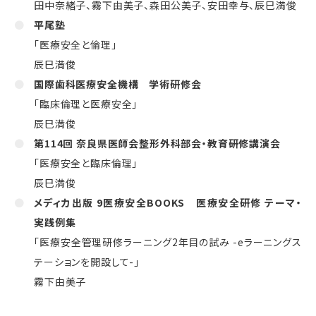
田中奈緒子、霧下由美子、森田公美子、安田幸与、辰巳満俊
平尾塾
「医療安全と倫理」
辰巳満俊
国際歯科医療安全機構 学術研修会
「臨床倫理と医療安全」
辰巳満俊
第114回 奈良県医師会整形外科部会・教育研修講演会
「医療安全と臨床倫理」
辰巳満俊
メディカ出版 9医療安全BOOKS 医療安全研修 テーマ・
実践例集
「医療安全管理研修ラーニング2年目の試み -eラーニングス
テーションを開設して-」
霧下由美子