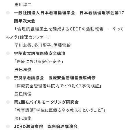
惠川淳二
一般社団法人日本看護倫理学会 日本看護倫理学会第
17
回年次大会
「倫理的組織風土を醸成する
CECT
の活動報告 ーやって
みよう！倫理カンファー」
早川友香、多川聖子、伊藤雪絵
宇陀市立病院医療安全講演
「医療における安心・安全」
辰巳満俊
奈良県看護協会 医療安全管理者養成研修
「医療安全管理者は院内でどう動く？事例検証」
辰巳満俊
第2回モバイルモニタリング研究会
「教育講演“学生に医療安全を教えるということ”」
辰巳満俊
JCHO滋賀病院 臨床倫理講演会