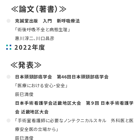
≪論文（著書）≫
克誠堂出版 入門 新呼吸療法
「術後呼吸不全と病態生理」
惠川淳二、川口昌彦
2022年度
≪発表≫
日本頭頸部癌学会 第
46
回日本頭頸部癌学会
「医療における安心・安全」
辰巳満俊
日本手術看護学会近畿地区大会 第９回 日本手術看護学
会 近畿地区大会
「手術室看護師に必要なノンテクニカルスキル 外科医と医
療安全医の立場から」
辰巳満俊