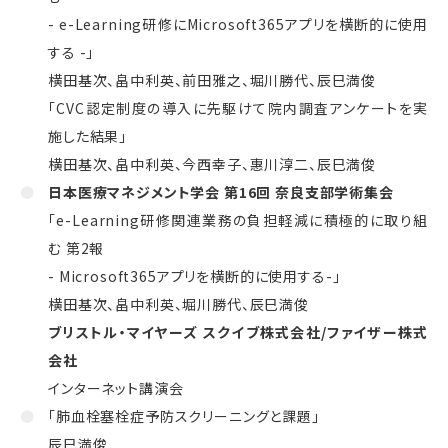
- e-Learning研修にMicrosoft365アプリを横断的に使用
する -」
横田基次、畠中利英、前田雅之、堀川勝代、辰巳満俊
「CVC認定制度の導入に先駆けて院内調査アンケートを実
施した結果」
横田基次、畠中利英、今西幸子、惠川淳二、辰巳満俊
日本医療マネジメント学会 第16回 奈良支部学術集会
「e-Learning研修関連業務の負担軽減に積極的に取り組
む 第2報
- Microsoft365アプリを横断的に使用する-」
横田基次、畠中利英、堀川勝代、辰巳満俊
ブリストル・マイヤーズ スクイブ株式会社
/
ファイザー株式
会社
インターネット講演会
「肺血栓塞栓症予防スクリーニングと課題」
辰巳満俊