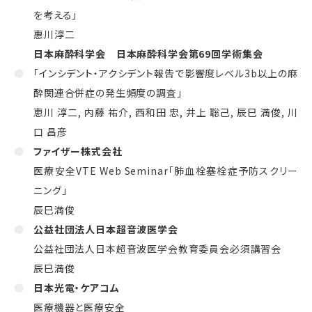
を考える」
惠川淳二
日本麻酔科学会 日本麻酔科学会第
69
回学術集会
「インシデント・アクシデント報告で影響度レベル
3b
以上の麻
酔関連合併症の発生頻度の調査」
恵川 淳二
,
内藤 祐介
,
西和田 忠
,
井上 聡己
,
辰巳 満俊
,
川
口 昌彦
ファイザー株式会社
医療安全VTE Web Seminar「肺血栓塞栓症予防スクリー
ニング」
辰巳満俊
公益社団法人日本超音波医学会
公益社団法人日本超音波医学会教育委員会必須講習会
辰巳満俊
日本光電・ケアコム
医療機器と医療安全