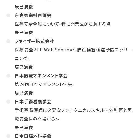
辰巳満俊
奈良県歯科医師会
医療安全全般について-特に開業医が注意する点
辰巳満俊
ファイザー株式会社
医療安全VTE Web Seminar「肺血栓塞栓症予防スクリー
ニング」
辰巳満俊
日本医療マネジメント学会
第24回日本マネジメント学会
辰巳満俊
日本手術看護学会
手術室看護師に必要なノンテクニカルスキル～外科医と医
療安全医の立場から～
辰巳満俊
日本口腔外科学会