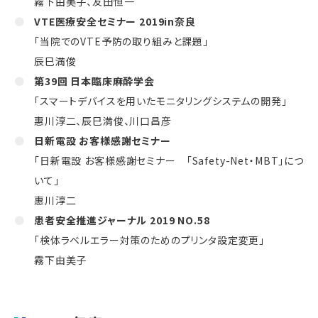
霧下由美子、友田恒一
VTE医療安全セミナー 2019in奈良
「当院でのVTE予防の取り組みと課題」
辰巳満俊
第39回 日本臨床麻酔学会
「スマートデバイスを用いたモニタリングシステムの開発」
惠川淳二、辰巳満俊、川口昌彦
日新電設 お客様感謝セミナー
「日新電設 お客様感謝セミナー 「Safety-Net・MBT」につ
いて」
惠川淳二
患者安全推進ジャーナル 2019 NO.58
「検体ラベルエラー対策のためのプリンタ設定変更」
霧下由美子