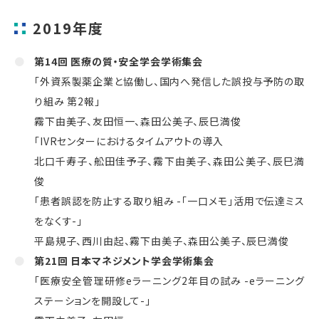
2019年度
第14回 医療の質・安全学会学術集会
「外資系製薬企業と協働し、国内へ発信した誤投与予防の取
り組み 第2報」
霧下由美子、友田恒一、森田公美子、辰巳満俊
「IVRセンターにおけるタイムアウトの導入
北口千寿子、舩田佳予子、霧下由美子、森田公美子、辰巳満
俊
「患者誤認を防止する取り組み -「一口メモ」活用で伝達ミス
をなくす-」
平島規子、西川由起、霧下由美子、森田公美子、辰巳満俊
第21回 日本マネジメント学会学術集会
「医療安全管理研修eラーニング2年目の試み -eラーニング
ステーションを開設して-」