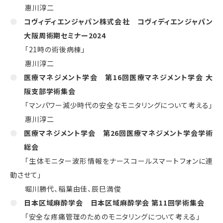
惠川淳二
コヴィディエンジャパン株式会社 コヴィディエンジャパン
大阪周術期セミナー
2024
「
21
時の術後病棟」
惠川淳二
医療マネジメント学会 第
16
回医療マネジメント学会 大
阪支部学術集会
「マンパワー減少時代の安全なモニタリングについて考える」
惠川淳二
医療マネジメント学会 第
26
回医療マネジメント学会学術
総会
「生体モニター波形情報をナースコールスマートフォンに連
動させて」
堀川勝代、稲葉由佳、辰巳満俊
日本区域麻酔学会 日本区域麻酔学会 第
11
回学術集会
「安全な疼痛管理のためのモニタリングについて考える」