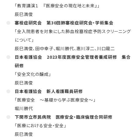
「教育講演１ 『医療安全の現在地と未来』」
辰巳満俊
塞栓症研究会 第
30
回肺塞栓症研究会・学術集会
「全入院患者を対象にした肺血栓塞栓症予防スクリーニング
について」
辰巳満俊、田中幸子、堀川勝代、惠川淳二、川口龍二
日本看護協会
2023
年度医療安全管理者養成研修 集合
研修
「安全文化の醸成」
辰巳満俊
日本看護協会 新人看護職員研修
「医療安全 ～基礎から学ぶ医療安全～」
堀川勝代
下関市立市民病院
医療安全・臨床倫理合同研修
「医療における安全・安全」
辰巳満俊