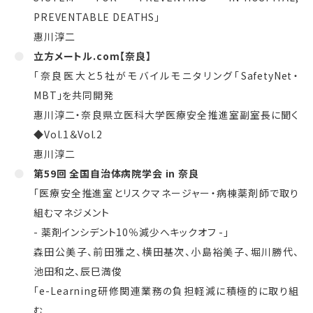
PREVENTABLE DEATHS」
惠川淳二
立方メートル.com【奈良】
「奈良医大と5社がモバイルモニタリング「SafetyNet・
MBT」を共同開発
惠川淳二・奈良県立医科大学医療安全推進室副室長に聞く
◆Vol.1＆Vol.2
惠川淳二
第59回 全国自治体病院学会 in 奈良
「医療安全推進室とリスクマネージャー・病棟薬剤師で取り
組むマネジメント
- 薬剤インシデント10％減少へキックオフ -」
森田公美子、前田雅之、横田基次、小島裕美子、堀川勝代、
池田和之、辰巳満俊
「e-Learning研修関連業務の負担軽減に積極的に取り組
む