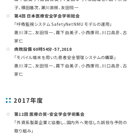
子、横田基次、瀬川直樹、友田恒一
第4回 日本医療安全学会学術総会
「呼吸監視システム SafetyNetNMU モデルの運用」
惠川淳二、友田恒一、霧下由美子、小西康司、川口昌彦、古
家仁
病院設備 60時54分-57,2018
「モバイル端末を用いた患者安全管理システムの構築」
惠川淳二、友田恒一、霧下由美子、小西康司、川口昌彦、古
家仁
2017年度
第12回 医療の質・安全学会学術集会
「外資系製薬企業と協働し、国内外へ発信した誤投与予防の
取り組み」