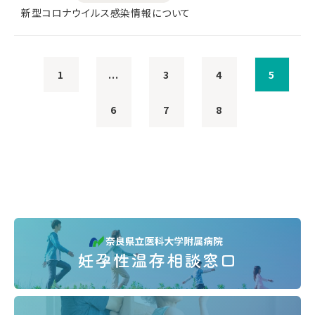
新型コロナウイルス感染情報について
1
...
3
4
5
6
7
8