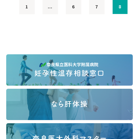
1
...
6
7
8