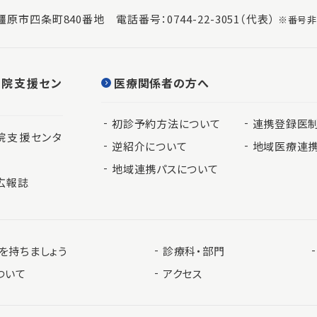
良県橿原市四条町840番地
電話番号：
0744-22-3051
（代表）
※番号非
退院支援セン
医療関係者の方へ
初診予約方法について
連携登録医
院支援センタ
逆紹介について
地域医療連
地域連携パスについて
広報誌
を持ちましょう
診療科・部門
ついて
アクセス